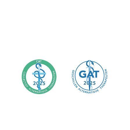
Gecertificeerd CAT-therapeut (Senior niveau)
Lid van CAT & GAT (2025)
BO-nr. 147372025-04-26